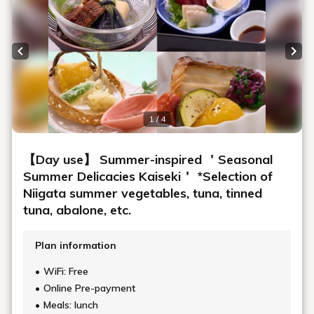
Previous slide
Next
1 / 4
【Day use】 Summer-inspired ＇Seasonal
Summer Delicacies Kaiseki＇ *Selection of
Niigata summer vegetables, tuna, tinned
tuna, abalone, etc.
Plan information
WiFi: Free
Online Pre-payment
Meals: lunch