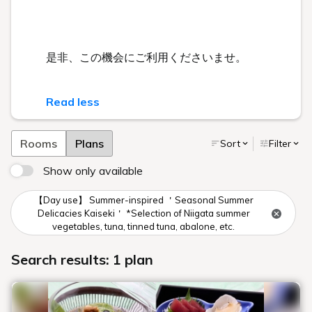
是非、この機会にご利用くださいませ。
Read less
Rooms
Plans
Sort
Filter
Show only available
【Day use】 Summer-inspired ＇Seasonal Summer
Delicacies Kaiseki＇ *Selection of Niigata summer
vegetables, tuna, tinned tuna, abalone, etc.
Search results: 1 plan