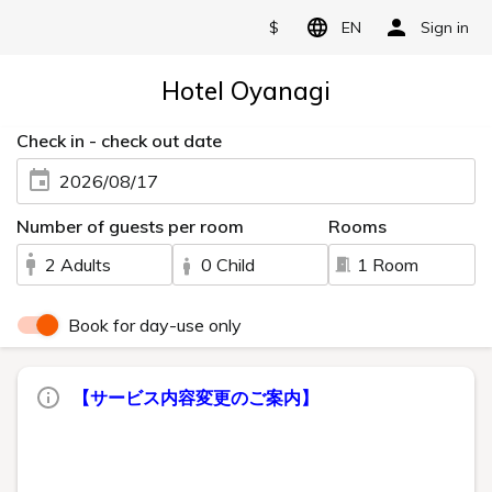
$
EN
Sign in
Hotel Oyanagi
Check in - check out date
2026/08/17
Number of guests per room
Rooms
2 Adults
0 Child
1 Room
Book for day-use only
【サービス内容変更のご案内】